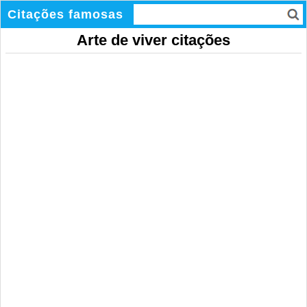
Citações famosas
Arte de viver citações