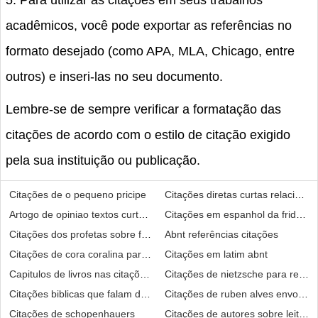
5. Para utilizar as citações em seus trabalhos
acadêmicos, você pode exportar as referências no
formato desejado (como APA, MLA, Chicago, entre
outros) e inseri-las no seu documento.
Lembre-se de sempre verificar a formatação das
citações de acordo com o estilo de citação exigido
pela sua instituição ou publicação.
Citações de o pequeno pricipe
Citações diretas curtas relacion
Artogo de opiniao textos curtos e prontos citações
Citações em espanhol da frida ka
Citações dos profetas sobre frequência ao templo sud
Abnt referências citações
Citações de cora coralina para relatório b1
Citações em latim abnt
Capitulos de livros nas citações google
Citações de nietzsche para redac
Citações biblicas que falam da ascencao
Citações de ruben alves envolve
Citações de schopenhauers
Citações de autores sobre leitura 