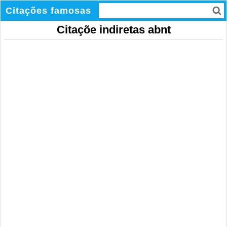
Citações famosas
Citaçõe indiretas abnt