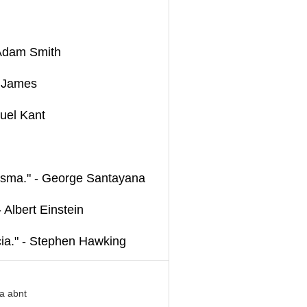
 Adam Smith
m James
nuel Kant
mesma." - George Santayana
 Albert Einstein
cia." - Stephen Hawking
a abnt