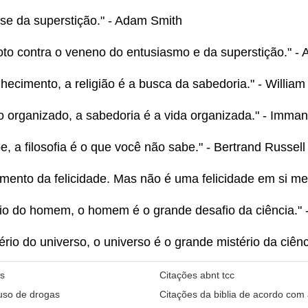
tese da superstição." - Adam Smith
doto contra o veneno do entusiasmo e da superstição." -
nhecimento, a religião é a busca da sabedoria." - Willia
o organizado, a sabedoria é a vida organizada." - Imma
e, a filosofia é o que você não sabe." - Bertrand Russell
rumento da felicidade. Mas não é uma felicidade em si 
fio do homem, o homem é o grande desafio da ciência." -
tério do universo, o universo é o grande mistério da ciên
os
Citações abnt tcc
 uso de drogas
Citações da biblia de acordo com 