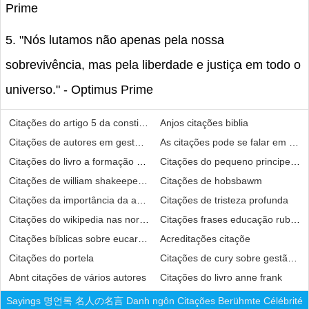
Prime
5. "Nós lutamos não apenas pela nossa
sobrevivência, mas pela liberdade e justiça em todo o
universo." - Optimus Prime
Citações do artigo 5 da constituição federal
Anjos citações biblia
Citações de autores em gestão de cadeia de suprimentos
As citações pode se falar em erro
Citações do livro a formação social da mente
Citações do pequeno principe para
Citações de william shakeepeae romeu e julieya em ingles
Citações de hobsbawm
Citações da importância da aula prática no ensino de física
Citações de tristeza profunda
Citações do wikipedia nas normas da abnt
Citações frases educação rubem 
Citações bíblicas sobre eucaristia
Acreditações citaçõe
Citações do portela
Citações de cury sobre gestão es
Abnt citações de vários autores
Citações do livro anne frank
Sayings
명언록
名人の名言
Danh ngôn
Citações
Berühmte
Célébrité