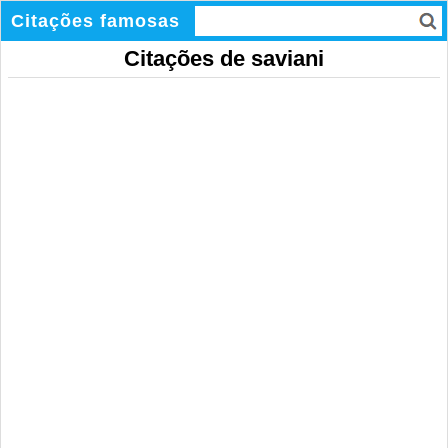
Citações famosas
Citações de saviani