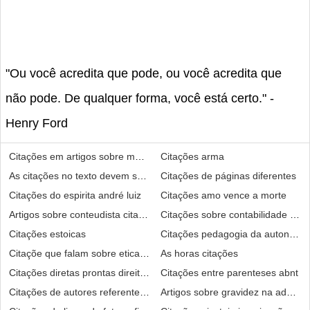
"Ou você acredita que pode, ou você acredita que
não pode. De qualquer forma, você está certo." -
Henry Ford
Citações em artigos sobre mercado ads
Citações arma
As citações no texto devem ser feitas de maneira uniforme
Citações de páginas diferentes
Citações do espirita andré luiz
Citações amo vence a morte
Artigos sobre conteudista citações
Citações sobre contabilidade gere
Citações estoicas
Citações pedagogia da autonomi
Citaçõe que falam sobre etica no ambiente de trabalho
As horas citações
Citações diretas prontas direito do trabalho
Citações entre parenteses abnt
Citações de autores referentes a inclusão de crianças com deficienc
Artigos sobre gravidez na adolesc