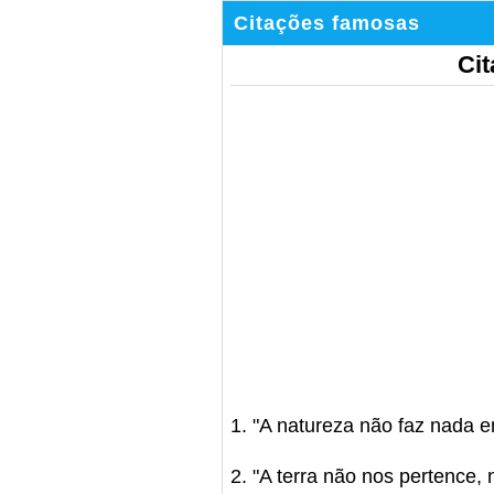
Citações famosas
Cit
1. "A natureza não faz nada em
2. "A terra não nos pertence, 