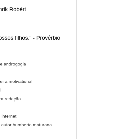
nrik Robèrt
os filhos." - Provérbio
re androgogia
eira motivational
l
ra redação
 internet
o autor humberto maturana