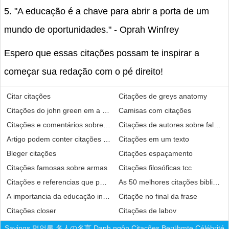
5. "A educação é a chave para abrir a porta de um
mundo de oportunidades." - Oprah Winfrey
Espero que essas citações possam te inspirar a
começar sua redação com o pé direito!
Citar citações
Citações de greys anatomy
Citações do john green em a culpa é das estrelas
Camisas com citações
Citações e comentários sobre plagios
Citações de autores sobre falta de
Artigo podem conter citações diretas
Citações em um texto
Bleger citações
Citações espaçamento
Citações famosas sobre armas
Citações filosóficas tcc
Citações e referencias que permite uma melhor compreensão
As 50 melhores citações biblicas
A importancia da educação infantil citações
Citaçõe no final da frase
Citações closer
Citações de labov
Sayings
명언록
名人の名言
Danh ngôn
Citações
Berühmte
Célébrité